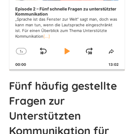
Episode 2 – Fünf schnelle Fragen zu unterstützter
Kommunikation
„Sprache ist das Fenster zur Welt“ sagt man, doch was
kann man tun, wenn die Lautsprache eingeschränkt
ist. Für einen Überblick zum Thema Unterstützte
Kommunikation
[...]
1
x
Skip
Play
Jump
Change
Share
Playback
This
Backward
Pause
Forward
00:00
Rate
13:02
Episode
Fünf häufig gestellte
Fragen zur
Unterstützten
Kommunikation für