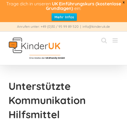
Trage dich in unseren
UK Einführungskurs (kostenlose
X
Grundlagen)
ein:
Mehr Infos
Zum
Anrufen unter: +49 (0)30 / 95 99 89 520
|
info@kinderuk.de
Inhalt
springen
Unterstützte
Kommunikation
Hilfsmittel