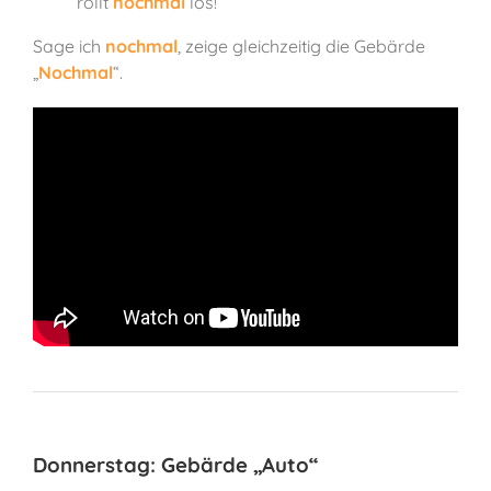
rollt
nochmal
los!“
Sage ich
nochmal
, zeige gleichzeitig die Gebärde
„
Nochmal
“.
Donnerstag: Gebärde „Auto“